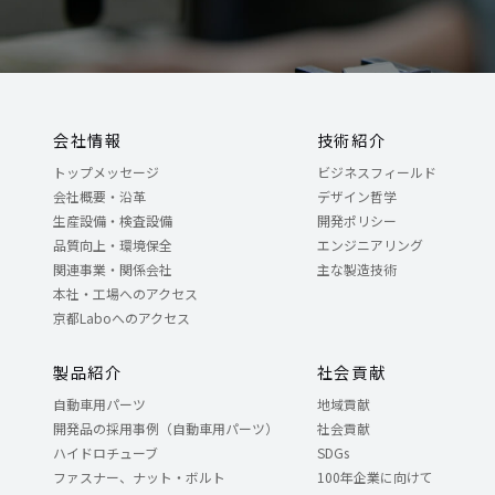
会社情報
技術紹介
トップメッセージ
ビジネスフィールド
会社概要・沿革
デザイン哲学
生産設備・検査設備
開発ポリシー
品質向上・環境保全
エンジニアリング
関連事業・関係会社
主な製造技術
本社・工場へのアクセス
京都Laboへのアクセス
製品紹介
社会貢献
自動車用パーツ
地域貢献
開発品の採用事例（自動車用パーツ）
社会貢献
ハイドロチューブ
SDGs
ファスナー、ナット・ボルト
100年企業に向けて